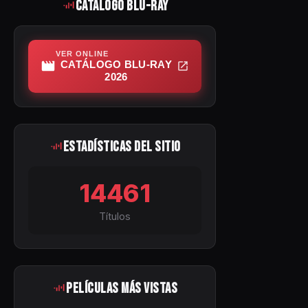
Catálogo Blu-ray
VER ONLINE
CATÁLOGO BLU-RAY
2026
Estadísticas del Sitio
14461
Títulos
Películas Más Vistas