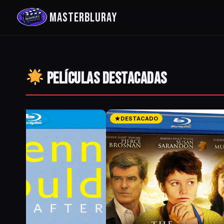
MASTERBLURAY
Películas Destacadas
DESTACADO
D