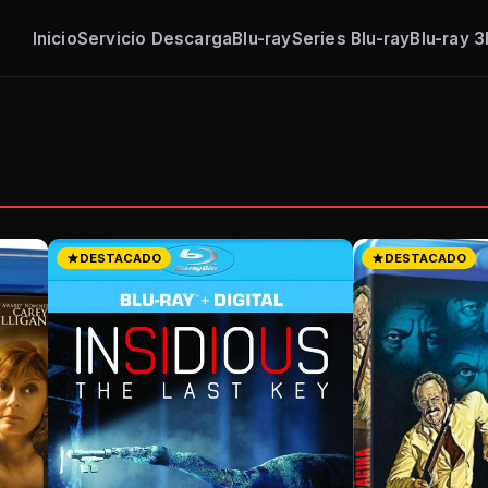
Inicio
Servicio Descarga
Blu-ray
Series Blu-ray
Blu-ray 
ESTACADO
DESTACADO