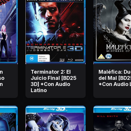
n
Terminator 2: El
Maléfica: D
so
Juicio Final [BD25
del Mal [BD2
n
3D] *Con Audio
*Con Audio 
Latino