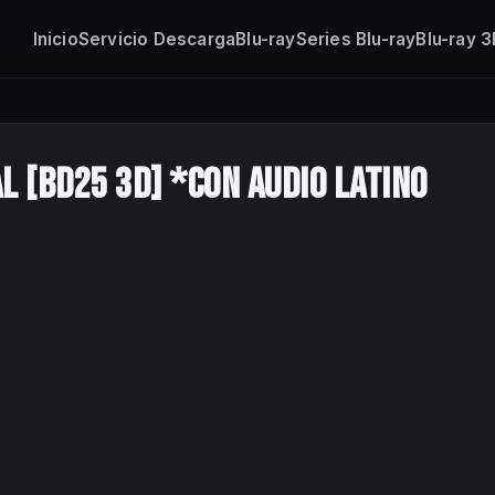
Inicio
Servicio Descarga
Blu-ray
Series Blu-ray
Blu-ray 
al [BD25 3D] *Con Audio Latino