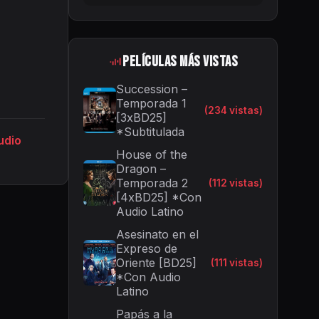
Películas Más Vistas
Succession –
Temporada 1
(234 vistas)
[3xBD25]
*Subtitulada
udio
House of the
Dragon –
Temporada 2
(112 vistas)
[4xBD25] *Con
Audio Latino
Asesinato en el
Expreso de
Oriente [BD25]
(111 vistas)
*Con Audio
Latino
Papás a la