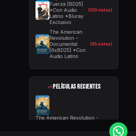
Fuerza [BD25]
*Con Audio
(100 vistas)
Latino *Bluray
Exclusivo
The American
Revolution –
Documental
(95 vistas)
[6xBD25] *Con
Audio Latino
Películas Recientes
The American Revolution -
Documental [6xBD25] *Con
Audio Latino