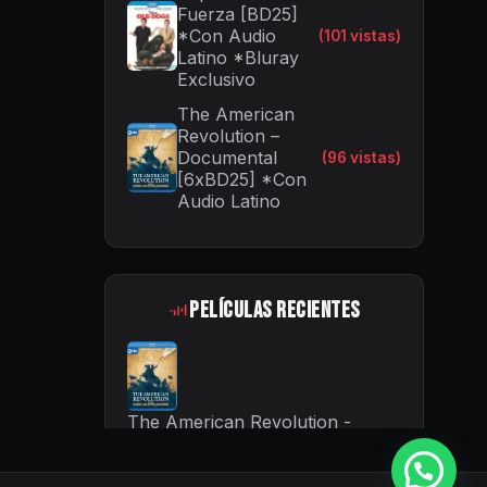
Fuerza [BD25]
*Con Audio
(101 vistas)
Latino *Bluray
Exclusivo
The American
Revolution –
Documental
(96 vistas)
[6xBD25] *Con
Audio Latino
Películas Recientes
The American Revolution -
Documental [6xBD25] *Con
Audio Latino