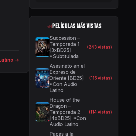
Películas Más Vistas
Succession –
Temporada 1
(243 vistas)
[3xBD25]
*Subtitulada
Latino →
Asesinato en el
Expreso de
Oriente [BD25]
(115 vistas)
*Con Audio
Latino
House of the
Dragon –
Temporada 2
(114 vistas)
[4xBD25] *Con
Audio Latino
Papás a la