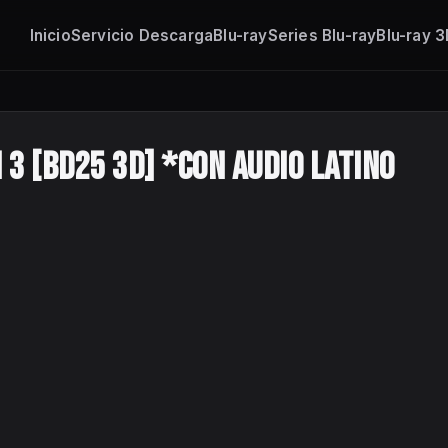
Inicio
Servicio Descarga
Blu-ray
Series Blu-ray
Blu-ray 
3 [BD25 3D] *Con Audio Latino