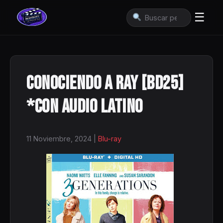
☰
Conociendo a Ray [BD25]
*Con Audio Latino
11 Noviembre, 2024
|
Blu-ray