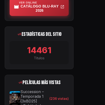
VER ONLINE
CATÁLOGO BLU-RAY
2026
Estadísticas del Sitio
14461
Títulos
Películas Más Vistas
Succession –
Temporada 1
(236 vistas)
[3xBD25]